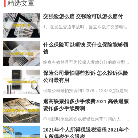
精选文章
交强险怎么赔 交强险可以怎么赔付
1、在发生交通事故时，当立即拨打交警电话，并向购买保险的保险企业报险；2、等候保险企业的工作人员到现场勘察，与交警队详尽的叙述伤亡事故的全过程；3、等保险企业的工作人员勘测完现场，需要双方进行商谈，尽可能确保个人的利益；4、要尽快（48个小时内）携带所需的相关有效证件到保险企业正式的报案，需要带的材料可以依据自身的具体情况进行选择。
什么保险可以领钱 买什么保险能够领
钱
终身有效并且可为投保人发放分红的商业型保险便能领钱，例如中国人寿和蚂蚁金服联合推出的全民保终身养老金，投保人一旦成功购买该款保险产品，便能于次月起领取保险分红，一直持续领取至投保人身故。此外，当投保人达到法定退休年龄之后，还能以月或年为单位领取保险养老金。
保险公司最怕哪些投诉 怎么投诉保险
公司最有用
保险公司最怕投诉到12378，12378也就是银监会，主要管控国家的银行业和保险业。一般举报到保险公司内部，都是与保险公司进行交涉，而举报到12378的话，是由银监会来负责沟通顾客与保险公司中间的问题，一般解决问题比个人举报到保险公司会更有用。
退高铁票扣多少手续费2021 高铁退票
要扣多少手续费啊
不能按时乘坐高铁或者错过乘车时间的人，这时最想知道的就是退票手续费多少的问题。那么退高铁票扣多少手续费2021？高铁退票是实行阶梯式的退票收费制度，自从今年的1月14日起，开车前的8天以上退票就可免费给你退回全款的；办理改签和变更到站业务的时候，仍不收取改签费用。
2021年个人所得税退税流程 2021年个
人所得税怎么退税