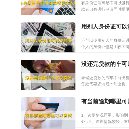
有身份证号码是不可以进
款者自身进行申请同时提
款公司在申请办理贷款业
2022-01-13
步业务的申请办理。
用别人身份证可以
不可以使用别人的身份证
个人的身份证也是比较关
一张身份证就对其进行借
2022-01-13
用途证明材料，还贷的能
没还完贷款的车可
未偿还贷款的汽车不能出
贷款需要还清后才能出售
车的申请人是没有汽车车
2022-01-13
的，也无法出售个人的汽
有当前逾期哪里可
1、逾期情况严重，影响
外；2、逾期情况较轻，