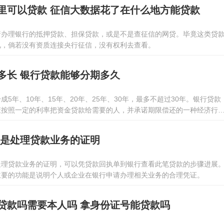
里可以贷款 征信大数据花了在什么地方能贷款
着办理银行的抵押贷款、担保贷款，或是不是查征信的网贷。毕竟这类贷
况，倘若没有资质连接央行征信，没有权利去查看。
多长 银行贷款能够分期多久
5年、10年、15年、20年、25年、30年，最多不超过30年。银行贷款
策按照一定的利率把资金贷款给需要的人，并承诺期限偿还的一种经济行
保、房产抵押、个人收入证明、个人征信优良才可以申请，而依据借款人
贷款的期限也会不同。
 是处理贷款业务的证明
处理贷款业务的证明，可以凭贷款回执单到银行查看此笔贷款的步骤进展
主要的功能是说明个人或企业在银行申请办理相关业务的合理凭证。
贷款吗需要本人吗 拿身份证号能贷款吗