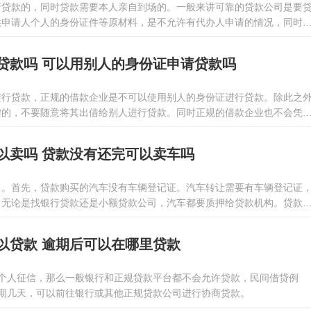
行贷款的，同时贷款需要本人亲自到场的。一般来讲可靠的贷款公司是要
供申请人个人的身份证件等原材料，是不允许有代办人申请的情况，同时
务的过程中是会进行面部识别或指纹认证的，明确没有问题后才会进行下
贷款吗 可以用别人的身份证申请贷款吗
进行贷款，正规的借款企业是不可以使用别人的身份证进行贷款。除此之
键的，不要随意将其出借给别人进行贷款。同时正规的借款企业也不会凭
款的，贷款人需要带上个人的身份证明、婚姻生活信息原材料、贷款的主
力证明材料等进行贷款。
以卖吗 贷款没有还完可以卖车吗
售。首先，贷款购买的汽车没有车辆登记证。汽车转让需要有车辆登记证
。无论是找银行贷款还是小额贷款公司，汽车都要质押给贷款机构。贷款
辆产权的。因此，在卖方结清汽车贷款之前，无法办理产权转让过户给别
车。
以贷款 逾期后可以在哪里贷款
到个人征信，那么一般银行和正规贷款平台都不会允许贷款，民间借贷例
逾期几天，可以前往银行或其他正规贷款公司进行协商贷款。