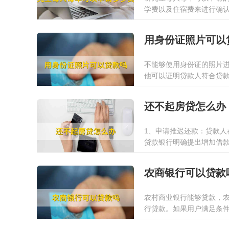
学费以及住宿费来进行确
策，因此贷款利息层面贷
2022-01-13
助学贷款，但是贷款额度最
用身份证照片可以
不能够使用身份证的照片
他可以证明贷款人符合贷
贷款人亲自到贷款公司现
2022-01-13
照留证。
还不起房贷怎么办
1、申请推迟还款：贷款
贷款银行明确提出增加借
将购入的房屋售卖，用出
2022-03-16
用户欠银行的账款部分，
农商银行可以贷款
农村商业银行能够贷款，
行贷款。如果用户满足条
2022-01-13