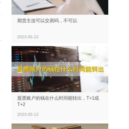
贷
贷
一
期货主连可以交易吗，不可以
2023-05-22
外
着
要
，
买
人
股票账户的钱在什么时间能转出，T+1或
T+2
2023-05-12