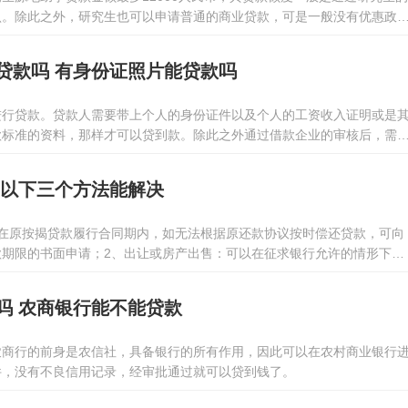
认。除此之外，研究生也可以申请普通的商业贷款，可是一般没有优惠政
款人需要先考虑到是不是可以承担。大专生和本科毕业生也能够申请生源
多为8000人民币。
贷款吗 有身份证照片能贷款吗
进行贷款。贷款人需要带上个人的身份证件以及个人的工资收入证明或是
款标准的资料，那样才可以贷到款。除此之外通过借款企业的审核后，需
场，进行贷款材料的签字，同时贷款人需要在贷款企业的监管地区内进行
 以下三个方法能解决
人在原按揭贷款履行合同期内，如无法根据原还款协议按时偿还贷款，可向
款期限的书面申请；2、出让或房产出售：可以在征求银行允许的情形下，
让、售卖所得的账款偿还贷款；3、拍卖房产：银行拍卖房产后，只能收取
包含未还款本钱、利息、滞纳金等，剩下部分可能会退回。
吗 农商银行能不能贷款
农商行的前身是农信社，具备银行的所有作用，因此可以在农村商业银行
件，没有不良信用记录，经审批通过就可以贷到钱了。