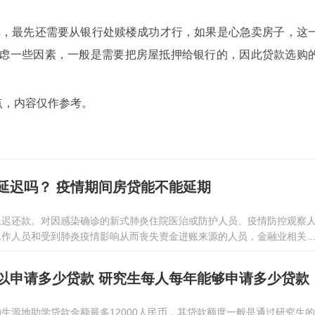
卖，最先还需要从银行处赎楼成功才行，如果是心急卖房子，这
虑一些因素，一般是需要把房屋抵押给银行的，因此贷款选购
点，内容仅作参考。
延迟吗？ 疫情期间房贷能不能延期
延迟还款。对因感染确诊的新式肺炎住院医治或防护人员、疫情防控观察
工作人员和受到肺炎疫情影响从而丧失资金进账来源的人员，金融业相关
度倾斜变通，灵活调整住房按揭、银行信用卡以及个人银行信贷的还贷分
以申请多少贷款 研究生每人每年能够申请多少贷款
生源地助学贷款金额最多12000人民币，其贷款额度一般是通过研究生的