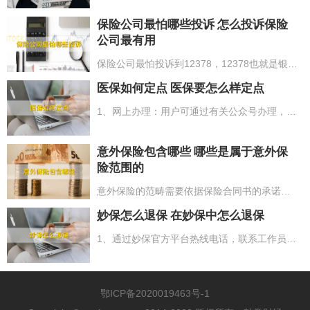
保险公司最怕哪些投诉 怎么投诉保险
公司最有用
保险公司最怕投诉到12378，12378也就是银监会，主要管控国家的银行业和保险业。一般举报到保险公司内部，都是与保险公司进行交涉，而举报到12378的话，是由银监会来负责沟通顾客与保险公司中间的问题，一般解决问题比个人举报到保险公司会更有用。
医保如何定点 医保要怎么样定点
1、网上办理：用户可通过有关公众号办理，进行实名验证，就可以即时办理线上选点；2、现场办理：即参保人在有关指定诊疗机构门诊就医挂号前，先去医院相关窗口提供社保卡或医保卡、有效身份证及小一寸彩色照片办理门诊选点手续。
意外保险包含哪些 哪些是属于意外保
险范围的
意外保险的范畴需要依据保险合同书的承诺来明确，一般常有的包含：1、因受到突发意外伤害并造成被保险人死亡的时候；2、因受到突发意外伤害造成被保险人残废的时候；3、因受到突发意外伤害在治疗被保险人所产生的医疗费用的时候；4、因受到突发意外伤害造成被保险人暂时失去劳动能力无法工作的时候。
妙保怎么退保 在妙保中怎么退保
1、通过妙保官方平台热线电话，联系工作员进行退保险申请；2、登录妙保的官网或者官方软件进行退保险申请；3、查询用户所选购的是哪一家保险企业的保险，随后去相对应的保险企业线下网点办理退保险。
鄂ICP备2020019463号-1