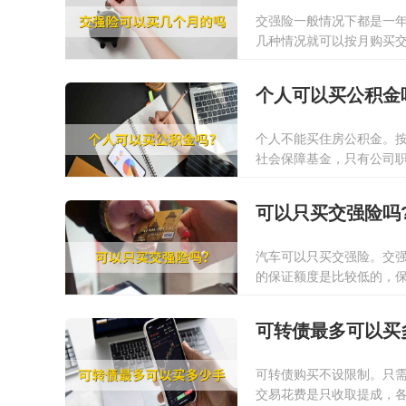
交强险一般情况下都是一
几种情况就可以按月购买
居留；2、机动车长时间
2022-01-13
险；3、如果距离机动车报
个人可以买公积金
其他情况。
个人不能买住房公积金。
社会保障基金，只有公司
2022-01-13
可以只买交强险吗
汽车可以只买交强险。交
的保证额度是比较低的，
提供确保。因此在购买了
2022-01-13
商业保险险种有第三者险
可转债最多可以买
可转债购买不设限制。只
交易花费是只收取提成，