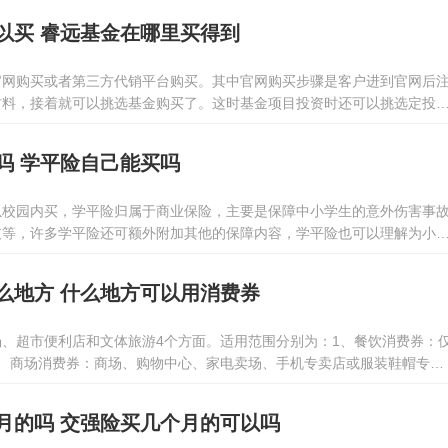
以买 睿远基金在哪里买得到
官网购买或者第三方代销平台购买。其中官网购买步骤是客户进到官网后
材料，接着就可以挑选基金购买了。这时基金项目投资时还可以挑选定投
利。
吗 学平险自己能买吗
以校园内买，学平险归属于商业保险，主要是保障中小学生的意外伤害事
支等，许多学平险还可额外附加其他的保障内容，学平险也可以理解为小
的结合体，每一年的保险费用也并不贵，通常在学员入校的情况下，由家
，假如感觉校园内买的学平险保障内容不满意，也可以不在学校买，自身
么地方 什么地方可以用消费券
购买学平险也是可以的。
、超市便利店和文体旅游4个方面。适用范围分别为：1、餐饮消费券：
2、商场消费券：商场、购物中心、家电卖场、手机专卖店或服装鞋帽专卖
3、超市消费券：仅限使用于超市、便利店等；4、文体旅游消费券：仅
卖店、旅行社以及景区等地方。
月的吗 交强险买几个月的可以吗