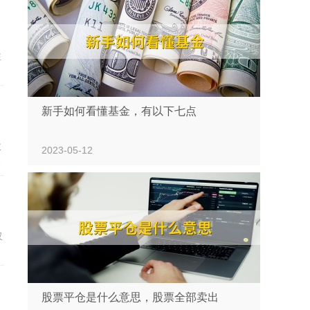
注
，
新手如何看懂基金，有以下七点
故
2023-05-12
额
长
可
仅
限
股票平仓是什么意思，股票全部卖出