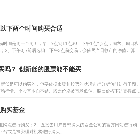
 以下两个时间购买合适
易时间是周一至周五，早上9点到11点30，下午1点到3点，周六、周日和
；2、下午3点前后选购：下午3点前交易，会依照当日收市的净值计算，
。下午3点之后选购，依照T+1日的净值计算。事实上用户买基金时，是
，需要等基金公司发布当日的净值。
买吗？ 创新低的股票能不能买
创新低是可以购买的，但要依据市场和股票的状况进行分析何时进行干预
市场行情、个股基本面不错、股票价格被市场低估、股票价格下边支撑点
、股票交易量处在持续增长趋势的情形下，投资者可以选择创新低的股票
长几率比较大。
里购买基金
业网点进行购买；2、直接去用户要想购买的基金公司的官方网站进行购
平台或是投资理财机构进行购买。