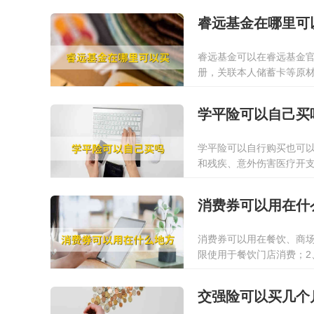
2021-10-22
睿远基金在哪里可
睿远基金可以在睿远基金
册，关联本人储蓄卡等原
根据长久买入获得较多盈
2022-01-13
学平险可以自己买
学平险可以自行购买也可
和残疾、意外伤害医疗开
意外保险和小额医疗保险
2022-01-13
或监护人自愿为学员购买
消费券可以用在什
通过其他保险企业等方式
消费券可以用在餐饮、商场
限使用于餐饮门店消费；
店统一收银的门店都适用；
2022-01-13
使用于书店、体育用品专
交强险可以买几个