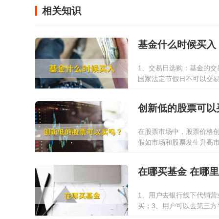
相关知识
基金什么时候买入
1、交易日选购：基金的交
国家法定节假日不可以交易
无论是高点卖的或低点买的
2022-03-16
不清楚以什么价格交易的
创新低的股票可以
在股票市场中，股票价格
假如市场和股票发生升高
强、有市场资产逐渐买入
2022-01-13
通常这类股票后面反跳增
在哪买基金 在哪
1、用户去银行线下代销营
买；3、用户可以去第三方