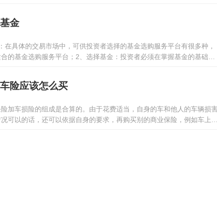
买基金
台：在具体的交易市场中，可供投资者选择的基金选购服务平台有很多种，
适合的基金选购服务平台；2、选择基金：投资者必须在掌握基金的基础上
。除此之外，还必须考虑到基金投资的风险性因素；3、开户：投资者必须
可以选择可靠的基金企业进行开户；4、选购基金。
 车险应该怎么买
任险加车损险的组成是合算的。由于花费适当，自身的车和他人的车辆损
情况可以的话，还可以依据自身的要求，再购买别的商业保险，例如车上
险等。