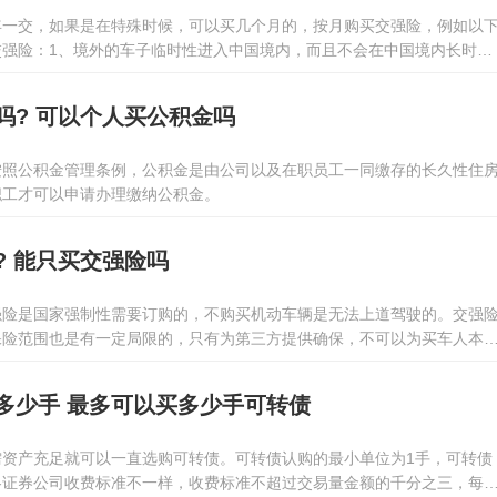
年一交，如果是在特殊时候，可以买几个月的，按月购买交强险，例如以
交强险：1、境外的车子临时性进入中国境内，而且不会在中国境内长时间
不在路面上行驶，有时候发生这种情况的，可以选择以月为限期购买交强
废规定不够1年的，是可以选择短期的交强险；4、相关法律法规上规定的
吗? 可以个人买公积金吗
按照公积金管理条例，公积金是由公司以及在职员工一同缴存的长久性住
职工才可以申请办理缴纳公积金。
? 能只买交强险吗
强险是国家强制性需要订购的，不购买机动车辆是无法上道驾驶的。交强
保险范围也是有一定局限的，只有为第三方提供确保，不可以为买车人本
交强险的同时还需要购买商业保险。商业保险是交强险的填补，一般常用
、车损险和车内人员义务保险。
多少手 最多可以买多少手可转债
需资产充足就可以一直选购可转债。可转债认购的最小单位为1手，可转债
各证券公司收费标准不一样，收费标准不超过交易量金额的千分之三，每