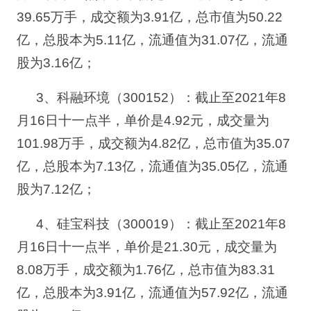
39.65
万手，成交额为
3.91
亿，总市值为
50.22
亿，总股本为
5.11
亿，流通值为
31.07
亿，流通
股为
3.16
亿；
3、
科融环境（
300152
）
：
截止至
2021年8
月16日十一点半，单价是4.92元，
成交量为
101.98
万手，成交额为
4.82
亿，总市值为
35.07
亿，总股本为
7.13
亿，流通值为
35.05
亿，流通
股为
7.12
亿；
4、
硅宝科技（
300019
）
：
截止至
2021年8
月16日十一点半，单价是21.30元，
成交量为
8.08
万手，成交额为
1.76
亿，总市值为
83.31
亿，总股本为
3.91
亿，流通值为
57.92
亿，流通