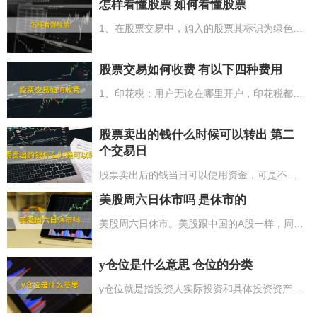
怎样看懂股票 如何看懂股票
1、在股票交易中，购入的股票其标识为绿色，而售出的股票则呈红色；2、股票中的主要数据有股票名称、股票代码、股票委托号以及股票成交量；3、关于股票的涨跌情况，上涨状态中的股票呈红色，而下跌状态下的股票则为绿色；4、股票的成交情况是以“手”作为统计单位来计算总量；5、在股票K线图中，阳线意味着上涨，而阴线则表示下跌。
股票交易如何收费 有以下四种费用
1、印花税：用户无论在哪里开户，印花税都是一样的，为股票交易成交额的0.1%；2、佣金：不同业务部门收费不同，股票的交易量低于3000按5-10人民币收费，超过3000按成交额的0.2-0.3%收费。网上交易通常时候将要比柜台交易佣金低0.05%；3、过户费：过户费每千股是1人民币，千股0.1%，深圳股票市场除外；4、其他费用：5人民币以上4项费用均为双向收费。
股票卖出的钱什么时候可以转出 第二
个交易日
股票卖出后的钱当日可以使用资金，可是不能转到银行卡，也就代表着投资者售出股票的资产要到第二个交易日才可以将资产转到银行卡。依据有关要求，投资者售出股票的资产由银证转账转到银行，推行的是T+1制度。因而，投资者售出股票后要到下一个交易日才可以转到投资者的银行账户中。例如：投资者周一售出股票后，在周二（非节假日休市时间）投资者可以转出资产到银行账户中。
美股周六日休市吗 是休市的
美股周六日休市。美股跟中国的A股一样，周六和周日以及节假日是不开市的。但因为美国和中国存有时间差，因此开盘的时长和日期要与中国不一样。此外美股跟中国A股的交易时间也不一样，尽管二者都是有开盘及收盘时间，但美股交易有夏令时间和冬令时之分，每一年的4到11月，选用夏令时间，交易时间6个半小时。每一年的11月到第二年的3月，选用的是冬令时，交易时间6个半小时。
y仓位是什么意思 仓位的分类
y仓位就是指投资人实际投资和具体投资资产的比例为50%。股票里的仓位是指投资人持仓所占资产总数的比例，例如投资者有10万，买了1万的股票，所买股票的资产占总资金的十分之一，也就是买了1成的仓位。一般来说，投资者习惯把10成仓称之为全仓（也叫满仓）、五成仓称之为半仓、三成仓位之下的称之为轻仓、六成仓以上称为重仓股、不买股票时称之为空仓。