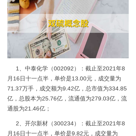
1、
中泰化学（
002092
）
：
截止至
2021年8
月16日十一点半，单价是13.00元，
成交量为
71.37
万手，成交额为
9.42
亿，总市值为
334.85
亿，总股本为
25.76
亿，流通值为
279.03
亿，流
通股为
21.46
亿；
2、
开尔新材（
300234
）
：
截止至
2021年8
月16日十一点半，单价是9.82元，
成交量为