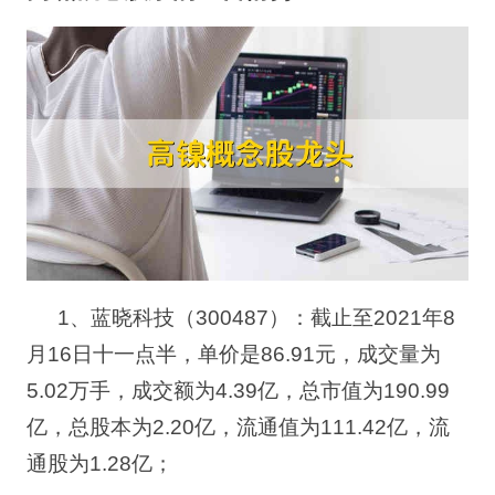
1、
蓝晓科技（
300487
）
：
截止至
2021年8
月16日十一点半，单价是86.91元，
成交量为
5.02
万手，成交额为
4.39
亿，总市值为
190.99
亿，总股本为
2.20
亿，流通值为
111.42
亿，流
通股为
1.28
亿；