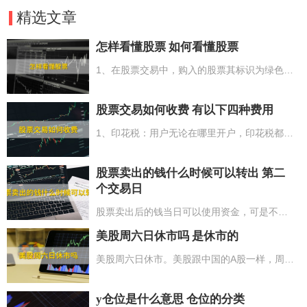
精选文章
怎样看懂股票 如何看懂股票
1、在股票交易中，购入的股票其标识为绿色，而售出的股票则呈红色；2、股票中的主要数据有股票名称、股票代码、股票委托号以及股票成交量；3、关于股票的涨跌情况，上涨状态中的股票呈红色，而下跌状态下的股票则为绿色；4、股票的成交情况是以“手”作为统计单位来计算总量；5、在股票K线图中，阳线意味着上涨，而阴线则表示下跌。
股票交易如何收费 有以下四种费用
1、印花税：用户无论在哪里开户，印花税都是一样的，为股票交易成交额的0.1%；2、佣金：不同业务部门收费不同，股票的交易量低于3000按5-10人民币收费，超过3000按成交额的0.2-0.3%收费。网上交易通常时候将要比柜台交易佣金低0.05%；3、过户费：过户费每千股是1人民币，千股0.1%，深圳股票市场除外；4、其他费用：5人民币以上4项费用均为双向收费。
股票卖出的钱什么时候可以转出 第二
个交易日
股票卖出后的钱当日可以使用资金，可是不能转到银行卡，也就代表着投资者售出股票的资产要到第二个交易日才可以将资产转到银行卡。依据有关要求，投资者售出股票的资产由银证转账转到银行，推行的是T+1制度。因而，投资者售出股票后要到下一个交易日才可以转到投资者的银行账户中。例如：投资者周一售出股票后，在周二（非节假日休市时间）投资者可以转出资产到银行账户中。
美股周六日休市吗 是休市的
美股周六日休市。美股跟中国的A股一样，周六和周日以及节假日是不开市的。但因为美国和中国存有时间差，因此开盘的时长和日期要与中国不一样。此外美股跟中国A股的交易时间也不一样，尽管二者都是有开盘及收盘时间，但美股交易有夏令时间和冬令时之分，每一年的4到11月，选用夏令时间，交易时间6个半小时。每一年的11月到第二年的3月，选用的是冬令时，交易时间6个半小时。
y仓位是什么意思 仓位的分类