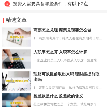
投资人需要具备哪些条件，有以下2点
精选文章
商票怎么兑现 商票兑现要怎么做
1、商票期满兑付：持票人要在商票期满日后10日内在相应的企业网银系统上操作提示付款，随后就等候承兑人操作相应的流程就可以；2、商票期满不兑现：银行以外的付款人承兑，银行不保证付款，只有给汇票的公司通过账户付款。
入职率怎么算 入职率怎么计算
一家企业的员工入职率仅从入职这一角度来说共有两种统计方法。1、总体入职率=当月宣布入职总数/当月应召总数（或当月招聘总人数）*100%；2、宣布入职率=（当月宣布入职总数/当月录取总数）*100%。第一种计算方法侧重是实际入职总量在总招聘量中的占比，而第二种侧重入职总量在录用总量中的占比。
理财可以提前取出来吗 理财能提前取
出吗
1、定期以及活期存款：这样的情况是可以提早取出的。只需要存款人提早支取的需要保持存款单和存款人的身份证件办理，依照支取日的活期利息来计算；2、固定限期投资理财产品：一般的固定限期投资理财产品起息后是不支持提早赎出的，实际的情况可按照产品的具体说明，查询赎出标准。
盈差款是什么 盈差款的含义
盈差款和盈亏数差是一个意思。就是将多个物体平均分配给一定数量的目标，但不是每次都能正好分完。如果物体有剩余，则称为盈；如果物体不足，过少，则称为亏。只要是研究盈亏这类计算方法的应用题，就称为盈亏问题。