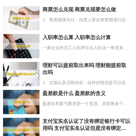
商票怎么兑现 商票兑现要怎么做
1、商票期满兑付：持票人要在商票期满日后10日内在相应的企业网银系统上操作提示付款，随后就等候承兑人操作相应的流程就可以；2、商票期满不兑现：银行以外的付款人承兑，银行不保证付款，只有给汇票的公司通过账户付款。
入职率怎么算 入职率怎么计算
一家企业的员工入职率仅从入职这一角度来说共有两种统计方法。1、总体入职率=当月宣布入职总数/当月应召总数（或当月招聘总人数）*100%；2、宣布入职率=（当月宣布入职总数/当月录取总数）*100%。第一种计算方法侧重是实际入职总量在总招聘量中的占比，而第二种侧重入职总量在录用总量中的占比。
理财可以提前取出来吗 理财能提前取
出吗
1、定期以及活期存款：这样的情况是可以提早取出的。只需要存款人提早支取的需要保持存款单和存款人的身份证件办理，依照支取日的活期利息来计算；2、固定限期投资理财产品：一般的固定限期投资理财产品起息后是不支持提早赎出的，实际的情况可按照产品的具体说明，查询赎出标准。
盈差款是什么 盈差款的含义
盈差款和盈亏数差是一个意思。就是将多个物体平均分配给一定数量的目标，但不是每次都能正好分完。如果物体有剩余，则称为盈；如果物体不足，过少，则称为亏。只要是研究盈亏这类计算方法的应用题，就称为盈亏问题。
支付宝实名认证了没有绑定银行卡可以
用吗 支付宝实名认证但是没有绑定卡
可以使用吗